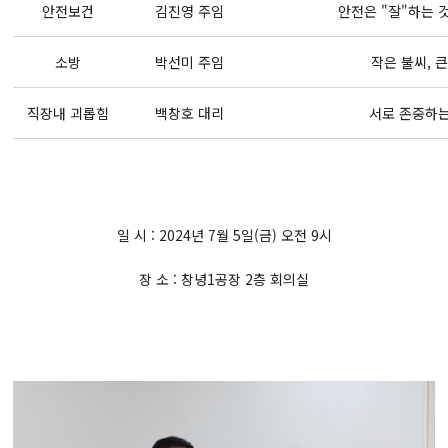
안전보건
김진영 주임
안전은 "잘"하는 
소방
박선미 주임
작은 불씨, 
직장내 괴롭힘
백창호 대리
서로 존중하는
일 시 : 2024년 7월 5일(금) 오전 9시
장 소 : 창녕1공장 2층 회의실