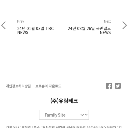
Prev
Next
24년 01월 03일 TBC
24년 08월 26일 국민일보
NEWS
NEWS
개인정보처리방침
브로슈어 다운로드
(주)유림테크
대표이사 : 조현호 | 주소 : 경상북도 성주군 선남면 명관로 337-83 | 영어담당자 : 김